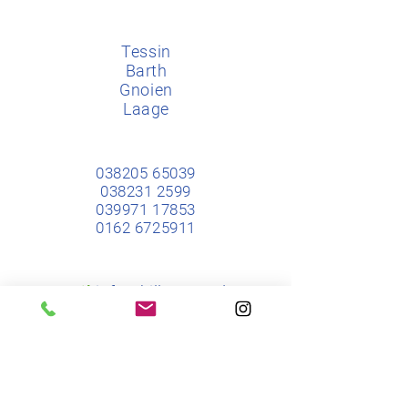
​​Tessin
Barth
Gnoien
Laage
​​038205 65039
038231 2599
039971 17853
0162 6725911
Mail
info@hillmer-ot.de
Fax
​038205 65367