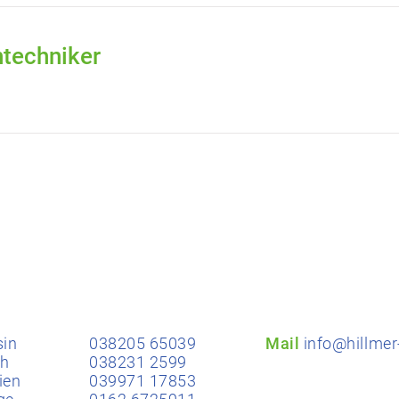
techniker
sin
​​038205 65039
Mail
info@hillmer
th
038231 2599
ien
039971 17853