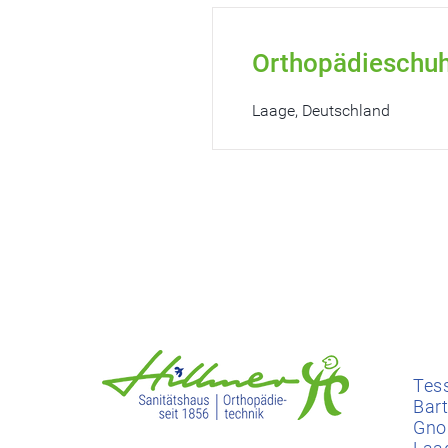
Orthopädieschuh
Laage, Deutschland
​​Tes
Bar
Gno