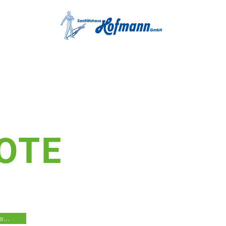
OTE
...