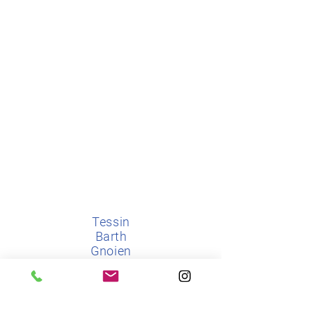
​​Tessin
Barth
Gnoien
Laage